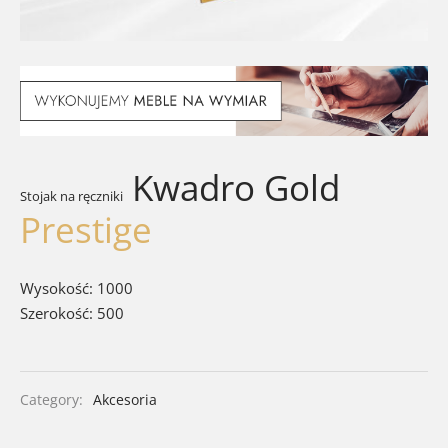
walki
ra łazienkowe
soria łazienkowe
Kwadro Gold
Stojak na ręczniki
Prestige
Wysokość: 1000
Szerokość: 500
Category:
Akcesoria