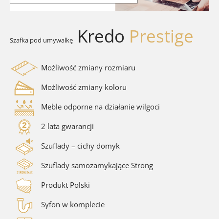
walki
ra łazienkowe
Kredo
Prestige
Szafka pod umywalkę
soria łazienkowe
Możliwość zmiany rozmiaru
Możliwość zmiany koloru
Meble odporne na działanie wilgoci
2 lata gwarancji
Szuflady – cichy domyk
Szuflady samozamykające Strong
Produkt Polski
Syfon w komplecie