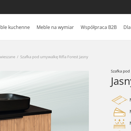
ble kuchenne
Meble na wymiar
Współpraca B2B
Dla
wieszane
/
Szafka pod umywalkę Rifla Forest Jasny
Szafka pod
Jas
M
M
M