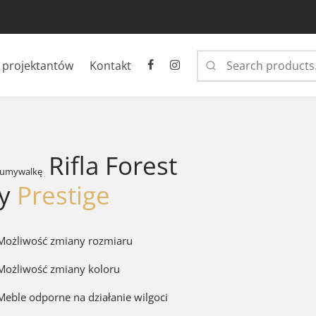
 projektantów
Kontakt
Rifla Forest
 umywalkę
ny
Prestige
ożliwość zmiany rozmiaru
ożliwość zmiany koloru
eble odporne na działanie wilgoci