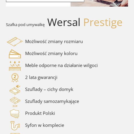
walki
ra łazienkowe
Wersal
Prestige
Szafka pod umywalkę
soria łazienkowe
Możliwość zmiany rozmiaru
Możliwość zmiany koloru
Meble odporne na działanie wilgoci
2 lata gwarancji
Szuflady – cichy domyk
Szuflady samozamykające
Produkt Polski
Syfon w komplecie