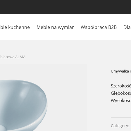
ble kuchenne
Meble na wymiar
Współpraca B2B
Dla
blatowa ALMA
Umywalka 
Szerokość
Głębokość
Wysokość
Category: