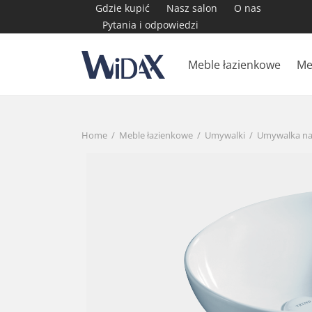
Gdzie kupić
Nasz salon
O nas
Pytania i odpowiedzi
Meble łazienkowe
Me
Home
/
Meble łazienkowe
/
Umywalki
/
Umywalka na