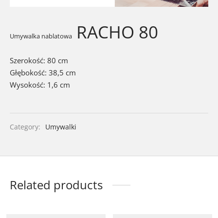
walki
RACHO 80
ra łazienkowe
Umywalka nablatowa
soria łazienkowe
Szerokość: 80 cm
Głębokość: 38,5 cm
Wysokość: 1,6 cm
Category:
Umywalki
Related products